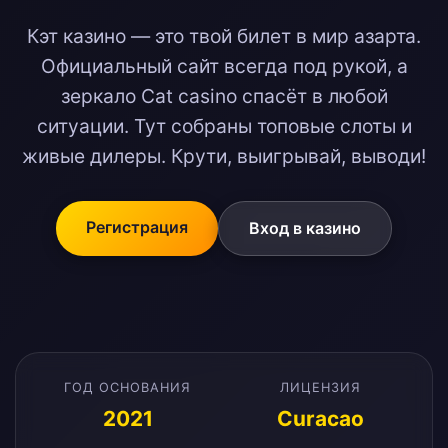
Кэт казино — это твой билет в мир азарта.
Официальный сайт всегда под рукой, а
зеркало Cat casino спасёт в любой
ситуации. Тут собраны топовые слоты и
живые дилеры. Крути, выигрывай, выводи!
Регистрация
Вход в казино
ГОД ОСНОВАНИЯ
ЛИЦЕНЗИЯ
2021
Curacao