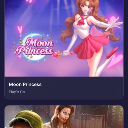
Moon Princess
Play'n Go