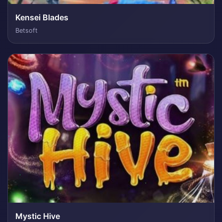
Kensei Blades
Betsoft
Mystic Hive